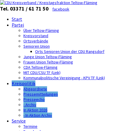
Tel. 03371 / 61 71 50
facebook
Start
Partei
Über Teltow-Fläming
Kreisvorstand
Ortsverbände
Senioren Union
Orts Senioren Union der CDU Rangsdorf
Junge Union Teltow-Fläming
Frauen Union Teltow-Fläming
CDA Teltow-Fläming
MIT CDU/CSU TF (Link)
Kommunalpolitische Vereinigung - KPV TF (Link)
Kreispolitik
Abgeordnete
Pressemitteilungen
Presseecho
- Archiv
In Aktion 2026
- In Aktion Archiv
Service
Termine