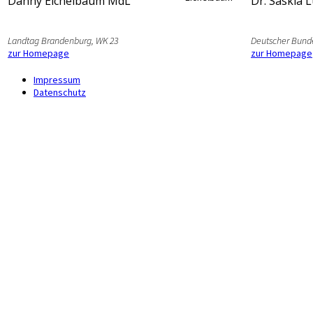
Danny Eichelbaum MdL
Dr. Saskia 
Landtag Brandenburg, WK 23
Deutscher Bund
zur Homepage
zur Homepage
Impressum
Datenschutz