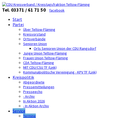
Tel. 03371 / 61 71 50
facebook
Start
Partei
Über Teltow-Fläming
Kreisvorstand
Ortsverbände
Senioren Union
Orts Senioren Union der CDU Rangsdorf
Junge Union Teltow-Fläming
Frauen Union Teltow-Fläming
CDA Teltow-Fläming
MIT CDU/CSU TF (Link)
Kommunalpolitische Vereinigung - KPV TF (Link)
Kreispolitik
Abgeordnete
Pressemitteilungen
Presseecho
- Archiv
In Aktion 2026
- In Aktion Archiv
Service
Termine