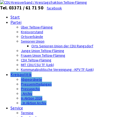
Tel. 03371 / 61 71 50
facebook
Start
Partei
Über Teltow-Fläming
Kreisvorstand
Ortsverbände
Senioren Union
Orts Senioren Union der CDU Rangsdorf
Junge Union Teltow-Fläming
Frauen Union Teltow-Fläming
CDA Teltow-Fläming
MIT CDU/CSU TF (Link)
Kommunalpolitische Vereinigung - KPV TF (Link)
Kreispolitik
Abgeordnete
Pressemitteilungen
Presseecho
- Archiv
In Aktion 2026
- In Aktion Archiv
Service
Termine