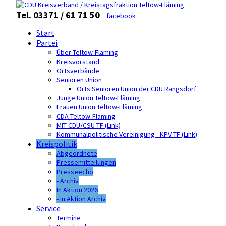
Tel. 03371 / 61 71 50
facebook
Start
Partei
Über Teltow-Fläming
Kreisvorstand
Ortsverbände
Senioren Union
Orts Senioren Union der CDU Rangsdorf
Junge Union Teltow-Fläming
Frauen Union Teltow-Fläming
CDA Teltow-Fläming
MIT CDU/CSU TF (Link)
Kommunalpolitische Vereinigung - KPV TF (Link)
Kreispolitik
Abgeordnete
Pressemitteilungen
Presseecho
- Archiv
In Aktion 2026
- In Aktion Archiv
Service
Termine