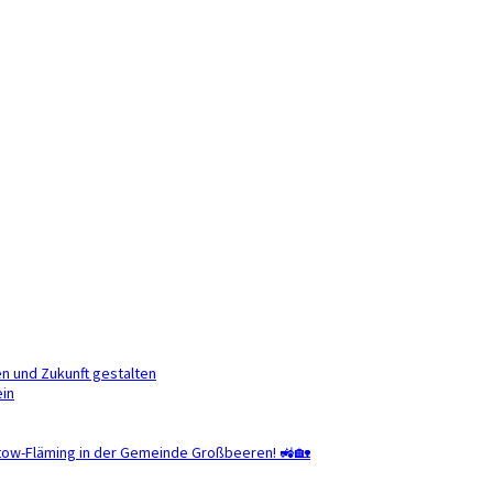
en und Zukunft gestalten
ein
ltow-Fläming in der Gemeinde Großbeeren! 🚜🏡