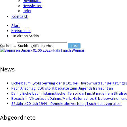
Downloads
Newsletter
Links
Kontakt
Start
Kreispolitik
- In Aktion Archiv
Suchen ...
LOS!
News
Eichelbaum: „Vollsperrung der B 101 bei Thyrow wird zur Belastung
Nach Anschlag: CDU stößt Debatte zum Jugendstrafrecht an
Danny Eichelbaum: Islamistischer Terror darf nicht mit einem Straf
Besuch im Viktoriastift Dahme/Mark: Historisches Erbe bewahren und
82 Jahre 20. Juli 1944 – Demokratie verteidigt sich nicht von allein
Abgeordnete