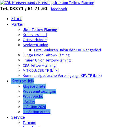
Tel. 03371 / 61 71 50
facebook
Start
Partei
Über Teltow-Fläming
Kreisvorstand
Ortsverbände
Senioren Union
Orts Senioren Union der CDU Rangsdorf
Junge Union Teltow-Fläming
Frauen Union Teltow-Fläming
CDA Teltow-Fläming
MIT CDU/CSU TF (Link)
Kommunalpolitische Vereinigung - KPV TF (Link)
Kreispolitik
Abgeordnete
Pressemitteilungen
Presseecho
- Archiv
In Aktion 2026
- In Aktion Archiv
Service
Termine