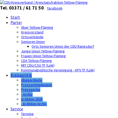
Tel. 03371 / 61 71 50
facebook
Start
Partei
Über Teltow-Fläming
Kreisvorstand
Ortsverbände
Senioren Union
Orts Senioren Union der CDU Rangsdorf
Junge Union Teltow-Fläming
Frauen Union Teltow-Fläming
CDA Teltow-Fläming
MIT CDU/CSU TF (Link)
Kommunalpolitische Vereinigung - KPV TF (Link)
Kreispolitik
Abgeordnete
Pressemitteilungen
Presseecho
- Archiv
In Aktion 2026
- In Aktion Archiv
Service
Termine