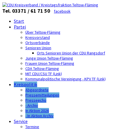
Tel. 03371 / 61 71 50
facebook
Start
Partei
Über Teltow-Fläming
Kreisvorstand
Ortsverbände
Senioren Union
Orts Senioren Union der CDU Rangsdorf
Junge Union Teltow-Fläming
Frauen Union Teltow-Fläming
CDA Teltow-Fläming
MIT CDU/CSU TF (Link)
Kommunalpolitische Vereinigung - KPV TF (Link)
Kreispolitik
Abgeordnete
Pressemitteilungen
Presseecho
- Archiv
In Aktion 2026
- In Aktion Archiv
Service
Termine