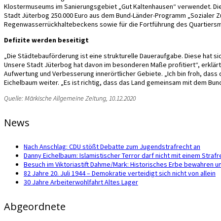
Klostermuseums im Sanierungsgebiet „Gut Kaltenhausen“ verwendet. Die
Stadt Jüterbog 250.000 Euro aus dem Bund-Länder-Programm „Sozialer Zu
Regenwasserrückhaltebeckens sowie für die Fortführung des Quartier
Defizite werden beseitigt
„Die Städtebauförderung ist eine strukturelle Daueraufgabe. Diese hat
Unsere Stadt Jüterbog hat davon im besonderen Maße profitiert“, erklärt
Aufwertung und Verbesserung innerörtlicher Gebiete. „Ich bin froh, dass 
Eichelbaum weiter. „Es ist richtig, dass das Land gemeinsam mit dem Bund i
Quelle: Märkische Allgemeine Zeitung, 10.12.2020
News
Nach Anschlag: CDU stößt Debatte zum Jugendstrafrecht an
Danny Eichelbaum: Islamistischer Terror darf nicht mit einem Str
Besuch im Viktoriastift Dahme/Mark: Historisches Erbe bewahren u
82 Jahre 20. Juli 1944 – Demokratie verteidigt sich nicht von allein
30 Jahre Arbeiterwohlfahrt Altes Lager
Abgeordnete