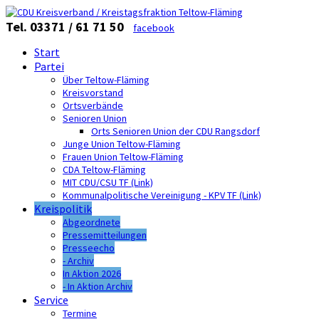
Tel. 03371 / 61 71 50
facebook
Start
Partei
Über Teltow-Fläming
Kreisvorstand
Ortsverbände
Senioren Union
Orts Senioren Union der CDU Rangsdorf
Junge Union Teltow-Fläming
Frauen Union Teltow-Fläming
CDA Teltow-Fläming
MIT CDU/CSU TF (Link)
Kommunalpolitische Vereinigung - KPV TF (Link)
Kreispolitik
Abgeordnete
Pressemitteilungen
Presseecho
- Archiv
In Aktion 2026
- In Aktion Archiv
Service
Termine