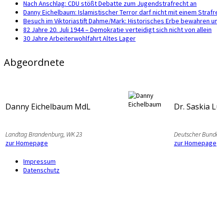
Nach Anschlag: CDU stößt Debatte zum Jugendstrafrecht an
Danny Eichelbaum: Islamistischer Terror darf nicht mit einem Str
Besuch im Viktoriastift Dahme/Mark: Historisches Erbe bewahren u
82 Jahre 20. Juli 1944 – Demokratie verteidigt sich nicht von allein
30 Jahre Arbeiterwohlfahrt Altes Lager
Abgeordnete
Danny Eichelbaum MdL
Dr. Saskia 
Landtag Brandenburg, WK 23
Deutscher Bund
zur Homepage
zur Homepage
Impressum
Datenschutz