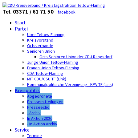
Tel. 03371 / 61 71 50
facebook
Start
Partei
Über Teltow-Fläming
Kreisvorstand
Ortsverbände
Senioren Union
Orts Senioren Union der CDU Rangsdorf
Junge Union Teltow-Fläming
Frauen Union Teltow-Fläming
CDA Teltow-Fläming
MIT CDU/CSU TF (Link)
Kommunalpolitische Vereinigung - KPV TF (Link)
Kreispolitik
Abgeordnete
Pressemitteilungen
Presseecho
- Archiv
In Aktion 2026
- In Aktion Archiv
Service
Termine