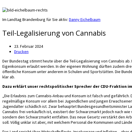
Im Landtag Brandenburg für Sie aktiv:
Danny Eichelbaum
Teil-Legalisierung von Cannabis
23. Februar 2024
Drucken
Der Bundestag stimmt heute über die Teil-Legalisierung von Cannabis ab
Eigenkonsum erlaubt werden. In der eigenen Wohnung dürften zudem drei
öffentliche Konsum unter anderem in Schulen und Sportstätten. Die Bund
klar ab.
Dazu erklärt unser rechtspolitischer Sprecher der CDU-Fraktion 
„Die Erlaubnis zum Cannabis-Anbau und Konsum ist falsch und gefährlich. 
regelmäßige Konsum vor allem bei Jugendlichen und jungen Erwachsenen b
Jugendalter schädlich ist. Zwar behauptet Bundesgesundheitsminister L
Cannabis frei verkäuflich ist, existiert der Schwarzmarkt jedoch nach wie
sondern den Schwarzmarkt entfalten. Das neue Gesetz verstärkt den Arbei
soll. Völlig unklar ist aber, mit welchem Personal die Kommunen und Län
Das Land spricht über Wirtschaftsflaute, Insolvenzen und Inflation – aber