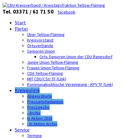
Tel. 03371 / 61 71 50
facebook
Start
Partei
Über Teltow-Fläming
Kreisvorstand
Ortsverbände
Senioren Union
Orts Senioren Union der CDU Rangsdorf
Junge Union Teltow-Fläming
Frauen Union Teltow-Fläming
CDA Teltow-Fläming
MIT CDU/CSU TF (Link)
Kommunalpolitische Vereinigung - KPV TF (Link)
Kreispolitik
Abgeordnete
Pressemitteilungen
Presseecho
- Archiv
In Aktion 2026
- In Aktion Archiv
Service
Termine