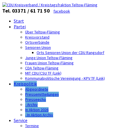
Tel. 03371 / 61 71 50
facebook
Start
Partei
Über Teltow-Fläming
Kreisvorstand
Ortsverbände
Senioren Union
Orts Senioren Union der CDU Rangsdorf
Junge Union Teltow-Fläming
Frauen Union Teltow-Fläming
CDA Teltow-Fläming
MIT CDU/CSU TF (Link)
Kommunalpolitische Vereinigung - KPV TF (Link)
Kreispolitik
Abgeordnete
Pressemitteilungen
Presseecho
- Archiv
In Aktion 2026
- In Aktion Archiv
Service
Termine