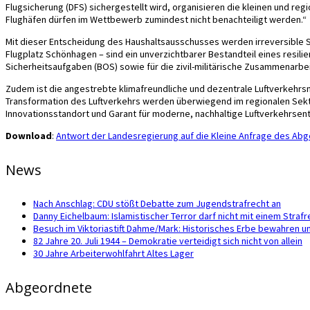
Flugsicherung (DFS) sichergestellt wird, organisieren die kleinen und re
Flughäfen dürfen im Wettbewerb zumindest nicht benachteiligt werden.“
Mit dieser Entscheidung des Haushaltsausschusses werden irreversible Sc
Flugplatz Schönhagen – sind ein unverzichtbarer Bestandteil eines resili
Sicherheitsaufgaben (BOS) sowie für die zivil-militärische Zusammenarbei
Zudem ist die angestrebte klimafreundliche und dezentrale Luftverkehrsmo
Transformation des Luftverkehrs werden überwiegend im regionalen Sektor
Innovationsstandort und Garant für moderne, nachhaltige Luftverkehrsen
Download
:
Antwort der Landesregierung auf die Kleine Anfrage des Ab
News
Nach Anschlag: CDU stößt Debatte zum Jugendstrafrecht an
Danny Eichelbaum: Islamistischer Terror darf nicht mit einem Str
Besuch im Viktoriastift Dahme/Mark: Historisches Erbe bewahren u
82 Jahre 20. Juli 1944 – Demokratie verteidigt sich nicht von allein
30 Jahre Arbeiterwohlfahrt Altes Lager
Abgeordnete