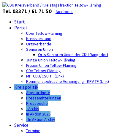
Tel. 03371 / 61 71 50
facebook
Start
Partei
Über Teltow-Fläming
Kreisvorstand
Ortsverbände
Senioren Union
Orts Senioren Union der CDU Rangsdorf
Junge Union Teltow-Fläming
Frauen Union Teltow-Fläming
CDA Teltow-Fläming
MIT CDU/CSU TF (Link)
Kommunalpolitische Vereinigung - KPV TF (Link)
Kreispolitik
Abgeordnete
Pressemitteilungen
Presseecho
- Archiv
In Aktion 2026
- In Aktion Archiv
Service
Termine