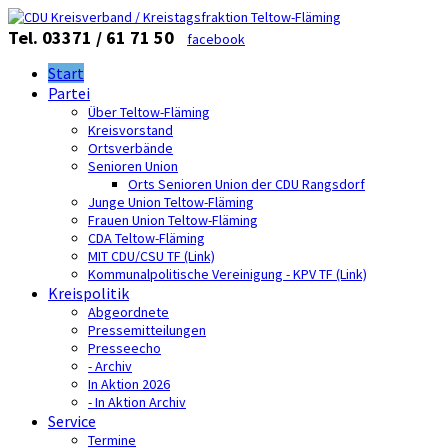
Tel. 03371 / 61 71 50
facebook
Start
Partei
Über Teltow-Fläming
Kreisvorstand
Ortsverbände
Senioren Union
Orts Senioren Union der CDU Rangsdorf
Junge Union Teltow-Fläming
Frauen Union Teltow-Fläming
CDA Teltow-Fläming
MIT CDU/CSU TF (Link)
Kommunalpolitische Vereinigung - KPV TF (Link)
Kreispolitik
Abgeordnete
Pressemitteilungen
Presseecho
- Archiv
In Aktion 2026
- In Aktion Archiv
Service
Termine