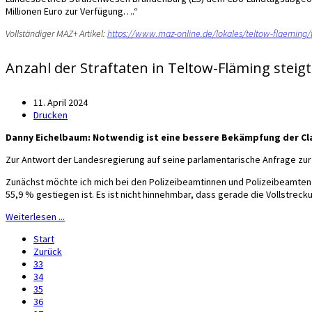
Millionen Euro zur Verfügung….“
Vollständiger MAZ+ Artikel:
https://www.maz-online.de/lokales/teltow-flaemin
Anzahl der Straftaten in Teltow-Fläming steigt
11. April 2024
Drucken
Danny Eichelbaum: Notwendig ist eine bessere Bekämpfung der Cl
Zur Antwort der Landesregierung auf seine parlamentarische Anfrage zur
Zunächst möchte ich mich bei den Polizeibeamtinnen und Polizeibeamten f
55,9 % gestiegen ist. Es ist nicht hinnehmbar, dass gerade die Vollstre
Weiterlesen ...
Start
Zurück
33
34
35
36