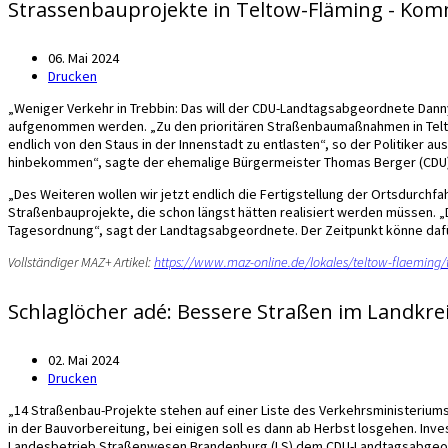
Strassenbauprojekte in Teltow-Fläming - Kom
06. Mai 2024
Drucken
„Weniger Verkehr in Trebbin: Das will der CDU-Landtagsabgeordnete Dan
aufgenommen werden. „Zu den prioritären Straßenbaumaßnahmen in Teltow-
endlich von den Staus in der Innenstadt zu entlasten“, so der Politiker 
hinbekommen“, sagte der ehemalige Bürgermeister Thomas Berger (CDU), d
„Des Weiteren wollen wir jetzt endlich die Fertigstellung der Ortsdurchf
Straßenbauprojekte, die schon längst hätten realisiert werden müssen. „
Tagesordnung“, sagt der Landtagsabgeordnete. Der Zeitpunkt könne dafü
Vollständiger MAZ+ Artikel:
https://www.maz-online.de/lokales/teltow-flaeming
Schlaglöcher adé: Bessere Straßen im Landkrei
02. Mai 2024
Drucken
„14 Straßenbau-Projekte stehen auf einer Liste des Verkehrsministeriums 
in der Bauvorbereitung, bei einigen soll es dann ab Herbst losgehen. Inv
Landesbetrieb Straßenwesen Brandenburg (LS) dem CDU-Landtagsabgeordne