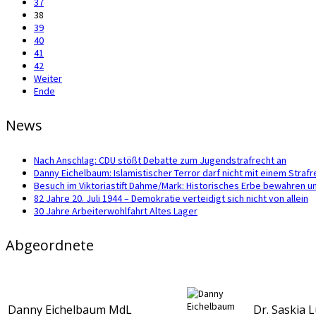
37
38
39
40
41
42
Weiter
Ende
News
Nach Anschlag: CDU stößt Debatte zum Jugendstrafrecht an
Danny Eichelbaum: Islamistischer Terror darf nicht mit einem Str
Besuch im Viktoriastift Dahme/Mark: Historisches Erbe bewahren u
82 Jahre 20. Juli 1944 – Demokratie verteidigt sich nicht von allein
30 Jahre Arbeiterwohlfahrt Altes Lager
Abgeordnete
Danny Eichelbaum MdL
Dr. Saskia 