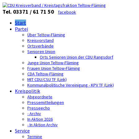
Tel. 03371 / 61 71 50
facebook
Start
Partei
Über Teltow-Fläming
Kreisvorstand
Ortsverbände
Senioren Union
Orts Senioren Union der CDU Rangsdorf
Junge Union Teltow-Fläming
Frauen Union Teltow-Fläming
CDA Teltow-Fläming
MIT CDU/CSU TF (Link)
Kommunalpolitische Vereinigung - KPV TF (Link)
Kreispolitik
Abgeordnete
Pressemitteilungen
Presseecho
- Archiv
In Aktion 2026
- In Aktion Archiv
Service
Termine