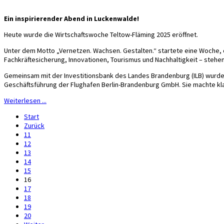
Ein inspirierender Abend in Luckenwalde!
Heute wurde die Wirtschaftswoche Teltow-Fläming 2025 eröffnet.
Unter dem Motto „Vernetzen. Wachsen. Gestalten.“ startete eine Woche, die
Fachkräftesicherung, Innovationen, Tourismus und Nachhaltigkeit – stehen
Gemeinsam mit der Investitionsbank des Landes Brandenburg (ILB) wurde 
Geschäftsführung der Flughafen Berlin-Brandenburg GmbH. Sie machte kla
Weiterlesen ...
Start
Zurück
11
12
13
14
15
16
17
18
19
20