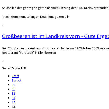
Anlässlich der gestrigen gemeinsamen Sitzung des CDU-Kreisvorstandes 
“Nach dem monatelangen Koalitionsgezerre in
...
Großbeeren ist im Landkreis vorn - Gute Erge
Der CDU Gemeindeverband Großbeeren hatte am 08.Oktober 2009 zu einer 
Restaurant "Versteck" in Kleinbeeren
...
Seite 95 von 108
Start
Zurück
90
91
92
93
94
95