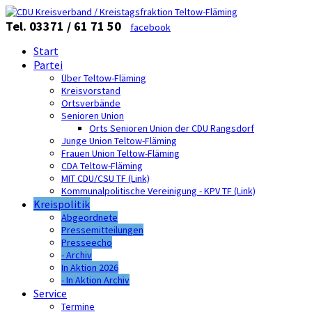
Tel. 03371 / 61 71 50
facebook
Start
Partei
Über Teltow-Fläming
Kreisvorstand
Ortsverbände
Senioren Union
Orts Senioren Union der CDU Rangsdorf
Junge Union Teltow-Fläming
Frauen Union Teltow-Fläming
CDA Teltow-Fläming
MIT CDU/CSU TF (Link)
Kommunalpolitische Vereinigung - KPV TF (Link)
Kreispolitik
Abgeordnete
Pressemitteilungen
Presseecho
- Archiv
In Aktion 2026
- In Aktion Archiv
Service
Termine