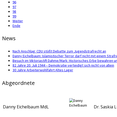
96
97
98
99
Weiter
Ende
News
Nach Anschlag: CDU stößt Debatte zum Jugendstrafrecht an
Danny Eichelbaum: Islamistischer Terror darf nicht mit einem Str
Besuch im Viktoriastift Dahme/Mark: Historisches Erbe bewahren u
82 Jahre 20. Juli 1944 – Demokratie verteidigt sich nicht von allein
30 Jahre Arbeiterwohlfahrt Altes Lager
Abgeordnete
Danny Eichelbaum MdL
Dr. Saskia 