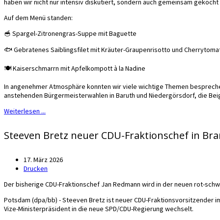
haben wir nicht nur intensiv diskutiert, sondern auch gemeinsam gekoch
Auf dem Menü standen:
🥣 Spargel-Zitronengras-Suppe mit Baguette
🐟 Gebratenes Saiblingsfilet mit Kräuter-Graupenrisotto und Cherrytoma
🍽️ Kaiserschmarrn mit Apfelkompott à la Nadine
In angenehmer Atmosphäre konnten wir viele wichtige Themen besprechen:
anstehenden Bürgermeisterwahlen in Baruth und Niedergörsdorf, die Bei
Weiterlesen ...
Steeven Bretz neuer CDU-Fraktionschef in B
17. März 2026
Drucken
Der bisherige CDU-Fraktionschef Jan Redmann wird in der neuen rot-schwar
Potsdam (dpa/bb) - Steeven Bretz ist neuer CDU-Fraktionsvorsitzender im
Vize-Ministerpräsident in die neue SPD/CDU-Regierung wechselt.