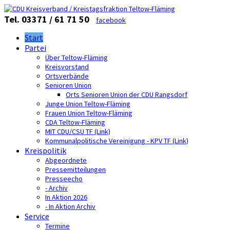
Tel. 03371 / 61 71 50
facebook
Start
Partei
Über Teltow-Fläming
Kreisvorstand
Ortsverbände
Senioren Union
Orts Senioren Union der CDU Rangsdorf
Junge Union Teltow-Fläming
Frauen Union Teltow-Fläming
CDA Teltow-Fläming
MIT CDU/CSU TF (Link)
Kommunalpolitische Vereinigung - KPV TF (Link)
Kreispolitik
Abgeordnete
Pressemitteilungen
Presseecho
- Archiv
In Aktion 2026
- In Aktion Archiv
Service
Termine