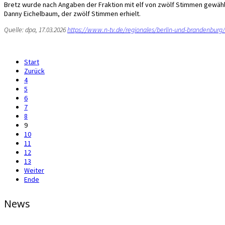
Bretz wurde nach Angaben der Fraktion mit elf von zwölf Stimmen gewählt
Danny Eichelbaum, der zwölf Stimmen erhielt.
Quelle: dpa, 17.03.2026
https://www.n-tv.de/regionales/berlin-und-brandenburg
Start
Zurück
4
5
6
7
8
9
10
11
12
13
Weiter
Ende
News