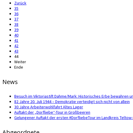
Zurück
35
36
37
38
39
40
41
42
43
44
Weiter
Ende
News
Besuch im Viktoriastift Dahme/Mark: Historisches Erbe bewahren u
82 Jahre 20. Juli 1944 – Demokratie verteidigt sich nicht von allein
30 Jahre Arbeiterwohlfahrt Altes Lager
Auftakt der „Dorfliebe“-Tour in Großbeeren
Gelungener Auftakt der ersten #DorfliebeTour im Landkreis Telto
Abgeordnete