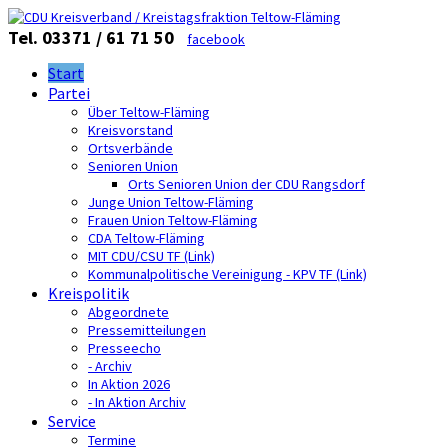
Tel. 03371 / 61 71 50
facebook
Start
Partei
Über Teltow-Fläming
Kreisvorstand
Ortsverbände
Senioren Union
Orts Senioren Union der CDU Rangsdorf
Junge Union Teltow-Fläming
Frauen Union Teltow-Fläming
CDA Teltow-Fläming
MIT CDU/CSU TF (Link)
Kommunalpolitische Vereinigung - KPV TF (Link)
Kreispolitik
Abgeordnete
Pressemitteilungen
Presseecho
- Archiv
In Aktion 2026
- In Aktion Archiv
Service
Termine