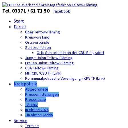
Tel. 03371 / 61 71 50
facebook
Start
Partei
Über Teltow-Fläming
Kreisvorstand
Ortsverbände
Senioren Union
Orts Senioren Union der CDU Rangsdorf
Junge Union Teltow-Fläming
Frauen Union Teltow-Fläming
CDA Teltow-Fläming
MIT CDU/CSU TF (Link)
Kommunalpolitische Vereinigung - KPV TF (Link)
Kreispolitik
Abgeordnete
Pressemitteilungen
Presseecho
- Archiv
In Aktion 2026
- In Aktion Archiv
Service
Termine