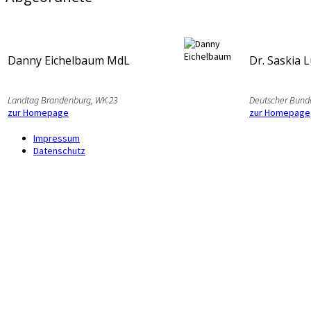
Danny Eichelbaum MdL
Dr. Saskia 
Landtag Brandenburg, WK 23
Deutscher Bund
zur Homepage
zur Homepage
Impressum
Datenschutz