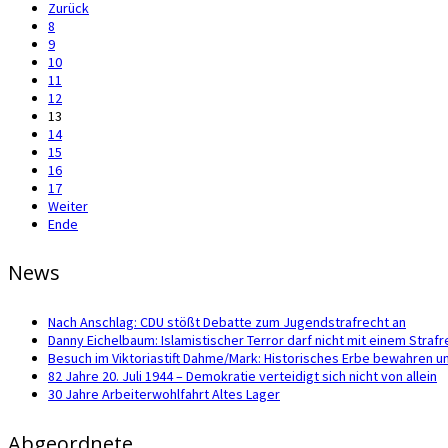
Zurück
8
9
10
11
12
13
14
15
16
17
Weiter
Ende
News
Nach Anschlag: CDU stößt Debatte zum Jugendstrafrecht an
Danny Eichelbaum: Islamistischer Terror darf nicht mit einem Str
Besuch im Viktoriastift Dahme/Mark: Historisches Erbe bewahren u
82 Jahre 20. Juli 1944 – Demokratie verteidigt sich nicht von allein
30 Jahre Arbeiterwohlfahrt Altes Lager
Abgeordnete